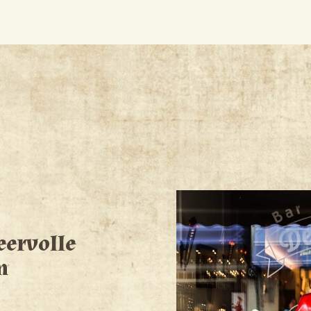
eervolle
m